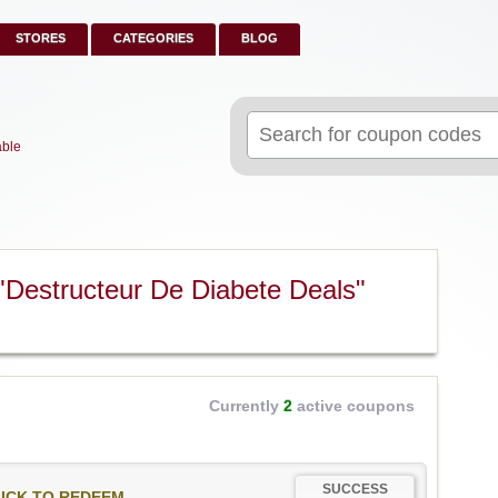
STORES
CATEGORIES
BLOG
Search
for:
able
"Destructeur De Diabete Deals"
Currently
2
active coupons
SUCCESS
ICK TO REDEEM