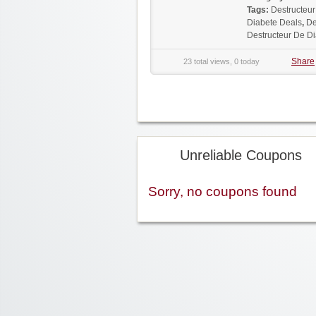
Tags:
Destructeu
Diabete Deals
,
De
Destructeur De D
Share
23 total views, 0 today
Unreliable Coupons
Sorry, no coupons found