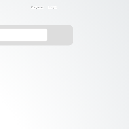
Register
Login