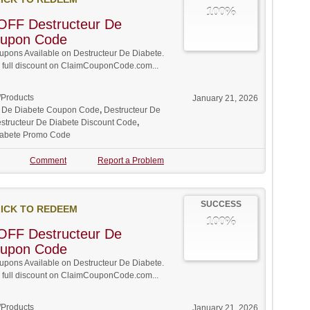
100%
OFF Destructeur De
oupon Code
pons Available on Destructeur De Diabete.
w full discount on ClaimCouponCode.com...
/Products
January 21, 2026
r De Diabete Coupon Code
,
Destructeur De
structeur De Diabete Discount Code
,
iabete Promo Code
Comment
Report a Problem
SUCCESS
ICK TO REDEEM
100%
OFF Destructeur De
oupon Code
pons Available on Destructeur De Diabete.
w full discount on ClaimCouponCode.com...
/Products
January 21, 2026