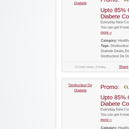
Diabete
Upto 85% 
Diabete C
Everyday New Cou
You can get it no
more ››
Category:
Health
Tags:
Destructeu
Diabete Deals
,
De
Destructeur De D
Share
23 total views, 0 today
Destructeur De
Promo:
CL
Diabete
Upto 85% 
Diabete C
Everyday New Cou
You can get it no
more ››
Category:
Health